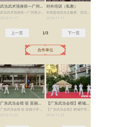
武当武术强身班—广州青少年武当武术班培训
对外培训（私教）
武当武术强身班—广州青少年武当武术班培训
本馆提供武当太极拳、武当武术、道家养生功法的外派教练团体培训服务(限本馆周边半径15公里以内)，使学员可脚不出门就可以学到正宗传统的武当功夫，欢迎各大单位联系合作。
2018-11-17
2018-11-17
上一页
1
/
3
下一页
合作单位
广东武当会馆 驻 富丽小学 初现风采
【广东武当会馆】桥城中学太极社-学习成果展
广东武当会馆 驻 富丽小学 初现风采
【广东武当会馆】桥城中学太极社-学习成果展
2018-11-25
2018-11-25