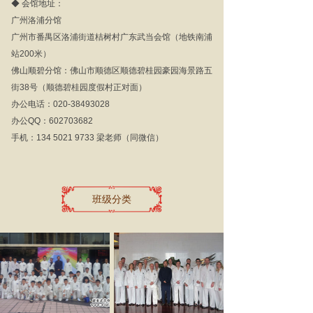
◆ 会馆地址：
广州洛浦分馆
广州市番禺区洛浦街道桔树村广东武当会馆（地铁南浦
站200米）
佛山顺碧分馆：佛山市顺德区顺德碧桂园豪园海景路五
街38号（顺德碧桂园度假村正对面）
办公电话：020-38493028
办公QQ：602703682
手机：
134 5021 9733 梁老师（同微信）
班级分类