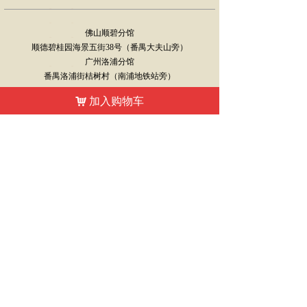
佛山顺碧分馆
顺德碧桂园海景五街38号（番禺大夫山旁）
广州洛浦分馆
番禺洛浦街桔树村（南浦地铁站旁）
加入购物车
联系电话：13427664685
낙
扫一扫微信咨询
免费赠199元试听课
武当太极养生功 太极培训 太极拳 太极课程 廖师住
版权所有：
广东武当会馆