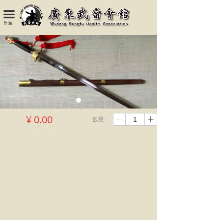
끀
导 航
¥
0.00
数量：
ꄷ
ꄸ