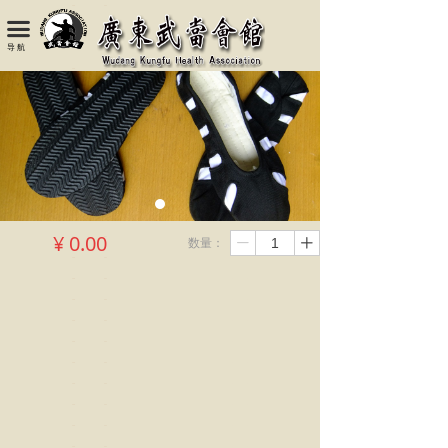
끀
导 航
¥
0.00
数量：
ꄷ
ꄸ