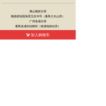
佛山顺碧分馆
顺德碧桂园海景五街38号（番禺大夫山旁）
广州洛浦分馆
番禺洛浦街桔树村（南浦地铁站旁）
加入购物车
联系电话：13427664685
낙
扫一扫微信咨询
免费赠199元试听课
武当太极养生功 太极培训 太极拳 太极课程 廖师住
版权所有：
广东武当会馆