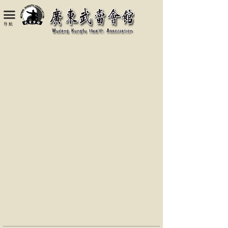
끀
导 航