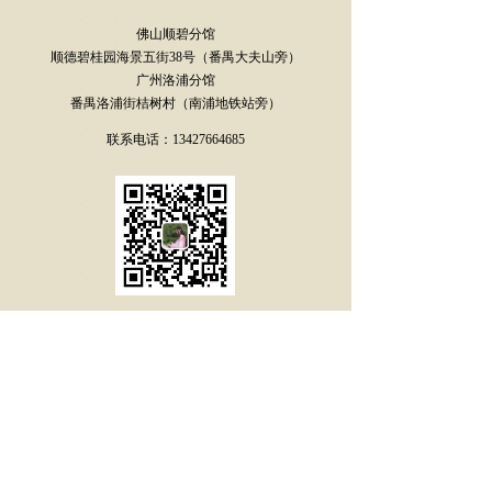
佛山顺碧分馆
顺德碧桂园海景五街38号（番禺大夫山旁）
广州洛浦分馆
番禺洛浦街桔树村（南浦地铁站旁）
联系电话：13427664685
扫一扫微信咨询
免费赠199元试听课
武当太极养生功 太极培训 太极拳 太极课程 廖师住
版权所有：
广东武当会馆